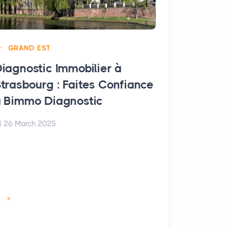
GRAND EST
iagnostic Immobilier à
trasbourg : Faites Confiance
GRAND EST
 Bimmo Diagnostic
Diagnostic
Arches : F
26 March 2025
Bimmo Dia
26 March 20