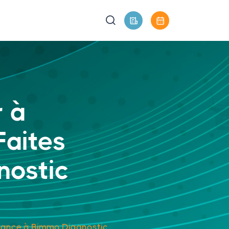
r à
Faites
nostic
fiance à Bimmo Diagnostic