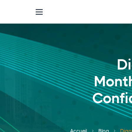
Di
Month
Confi
Accueil
Blog
Diag