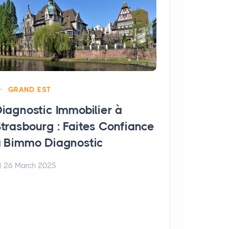
GRAND EST
iagnostic Immobilier à
trasbourg : Faites Confiance
GRAND EST
 Bimmo Diagnostic
Diagnostic
Arches : F
26 March 2025
Bimmo Dia
26 March 20