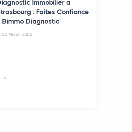
iagnostic Immobilier à
trasbourg : Faites Confiance
GRAND EST
 Bimmo Diagnostic
Diagnostic
Arches : F
26 March 2025
Bimmo Dia
26 March 20