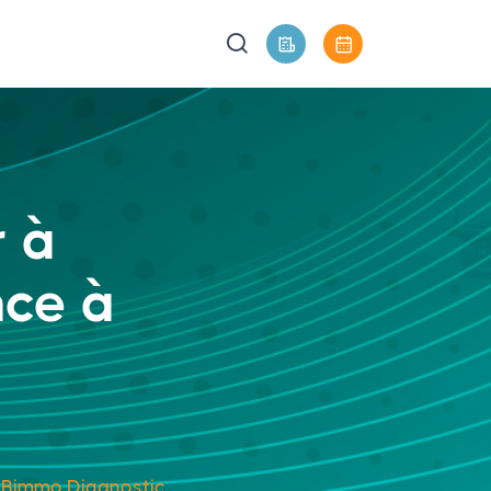
r à
nce à
à Bimmo Diagnostic