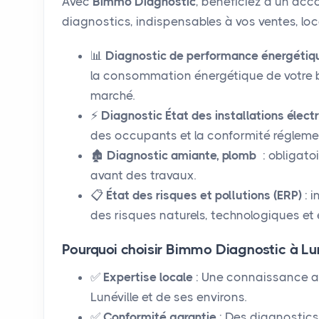
Avec
Bimmo Diagnostic
, bénéficiez d’un a
diagnostics, indispensables à vos ventes, loc
📊
Diagnostic de performance énergétiqu
la consommation énergétique de votre bi
marché.
⚡
Diagnostic
État des installations élect
des occupants et la conformité réglemen
🏚️
Diagnostic amiante, plomb
: obligato
avant des travaux.
📋
État des risques et pollutions (ERP)
: 
des risques naturels, technologiques e
Pourquoi choisir Bimmo Diagnostic à Lun
✅
Expertise locale
: Une connaissance a
Lunéville et de ses environs.
✅
Conformité garantie
: Des diagnostics