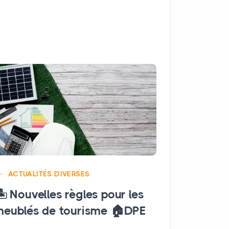
ACTUALITÉ
ACTUALITÉS DIVERSES
Diagnostic
️ Nouvelles règles pour les
Saint-Dié
eublés de tourisme 🏠DPE
Diagnosti