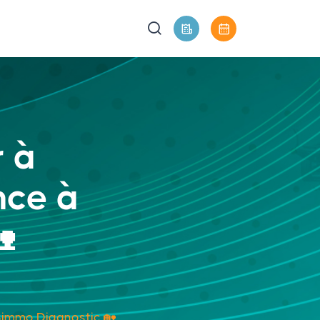
r à
nce à

 Bimmo Diagnostic 🏡