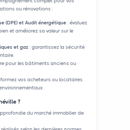
ccompagnement complet pour vos
ations ou rénovations :
e (DPE) et Audit énergétique
: évaluez
en et améliorez sa valeur sur le
riques et gaz
: garantissez la sécurité
taire.
ire pour les bâtiments anciens ou
informez vos acheteurs ou locataires
t environnementaux.
éville ?
pprofondie du marché immobilier de
 réalisés selon les dernières normes