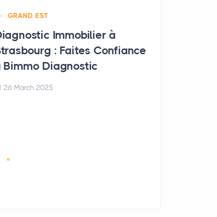
GRAND EST
iagnostic Immobilier à
trasbourg : Faites Confiance
GRAND EST
 Bimmo Diagnostic
Diagnostic
Arches : F
26 March 2025
Bimmo Dia
26 March 20