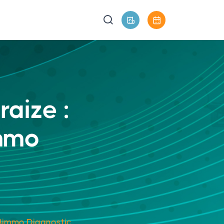
raize :
immo
à Bimmo Diagnostic