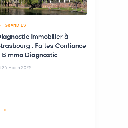
GRAND EST
iagnostic Immobilier à
trasbourg : Faites Confiance
GRAND EST
 Bimmo Diagnostic
Diagnostic
Arches : F
26 March 2025
Bimmo Dia
26 March 20