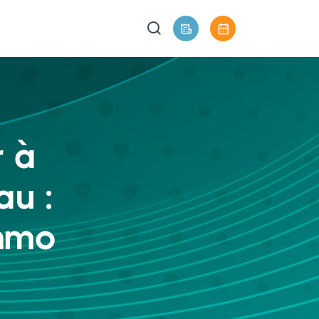
r à
u :
immo