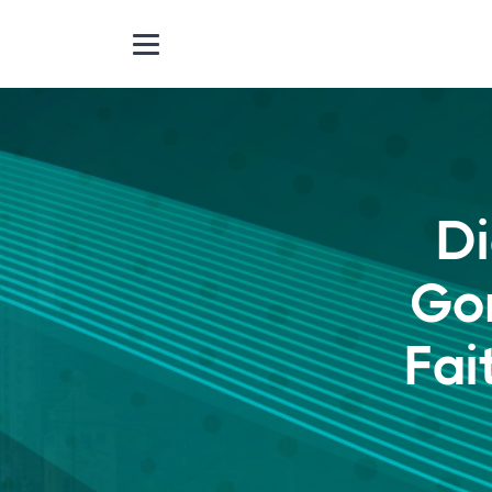
Di
Go
Fai