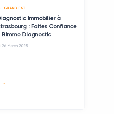
GRAND EST
iagnostic Immobilier à
trasbourg : Faites Confiance
GRAND EST
 Bimmo Diagnostic
Diagnostic
Arches : F
26 March 2025
Bimmo Dia
26 March 20