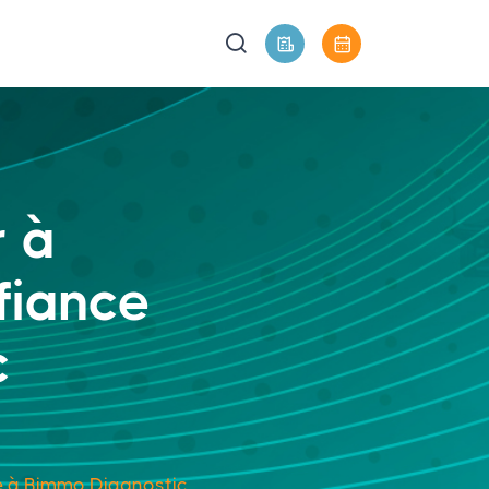
r à
fiance
c
ce à Bimmo Diagnostic